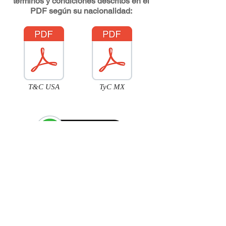
términos y condiciones descritos en el
PDF según su nacionalidad:
T&C USA
TyC MX
IR A INICIO
Address: SM 95 MZ 104 L1-002
Cancún, Quintana Roo México CP 77534
E-mail:
info@peninsulatravelcenter.com
Tel:
+52 (998) 474 0000
RFC MTM010626QI6